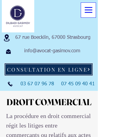
67 rue Boecklin, 67000 Strasbourg
info@avocat-gasimov.com
CONSULTATION EN LIGNE
03 67 07 96 78
07 45 09 40 41
DROIT COMMERCIAL
DROIT COMMERCIAL
La procédure en droit commercial
régit les litiges entre
commerçants ou relatifs aux actes