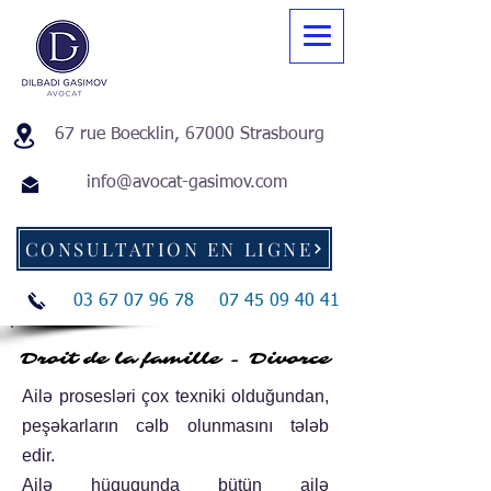
67 rue Boecklin, 67000 Strasbourg
info@avocat-gasimov.com
CONSULTATION EN LIGNE
03 67 07 96 78
07 45 09 40 41
Droit de la famille - Divorce
Droit de la famille - Divorce
Ailə prosesləri çox texniki olduğundan,
peşəkarların cəlb olunmasını tələb
edir.
Ailə hüququnda bütün ailə