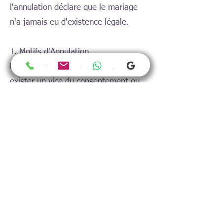
l'annulation déclare que le mariage
n'a jamais eu d'existence légale.
1. Motifs d'Annulation
Pour qu'un mariage soit annulé, il doit
exister un vice du consentement ou
un défaut de conformité aux
conditions légales du mariage. Voici
quelques motifs courants :
a. Vices du consentement
- Violence ou menace: Si l'un des
époux a été contraint au mariage
sous la menace ou la violence.
- Erreur sur la personne: Si l'un des