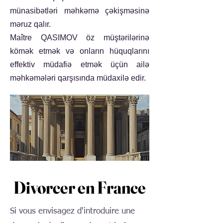
münasibətləri məhkəmə çəkişməsinə
məruz qalır.
Maître QASIMOV öz müştərilərinə
kömək etmək və onların hüquqlarını
effektiv müdafiə etmək üçün ailə
məhkəmələri qarşısında müdaxilə edir.
Divorcer en France
Divorcer en France
Si vous envisagez d'introduire une