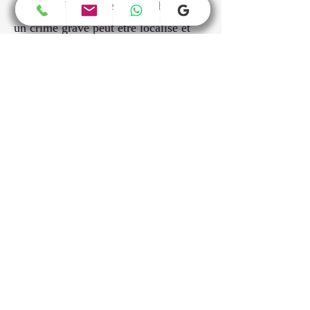
→ Ex. : Un criminel recherché pour
un crime grave peut être localisé et
arrêté dans un autre pays européen.
Personnes disparues, notamment des
mineurs
→ Ex. : Un enfant enlevé ou disparu
peut être signalé pour qu’il soit
retrouvé par les autorités.
Personnes interdites d’entrée ou de
séjour dans l’espace Schengen
→ Ex. : Un individu représentant une
menace pour la sécurité peut être
interdit d’accès aux pays Schengen.
Personnes recherchées pour une