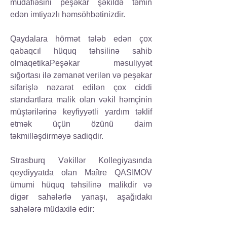
müdafiəsini peşəkar şəkildə təmin
edən imtiyazlı həmsöhbətinizdir.
Qaydalara hörmət tələb edən çox
qabaqcıl hüquq təhsilinə sahib
olmaq
etika
Peşəkar məsuliyyət
sığortası ilə zəmanət verilən və peşəkar
sifarişlə nəzarət edilən çox ciddi
standartlara malik olan vəkil həmçinin
müştərilərinə keyfiyyətli yardım təklif
etmək üçün özünü daim
təkmilləşdirməyə sadiqdir.
Strasburq Vəkillər Kollegiyasında
qeydiyyatda olan Maître QASIMOV
ümumi hüquq təhsilinə malikdir və
digər sahələrlə yanaşı, aşağıdakı
sahələrə müdaxilə edir: