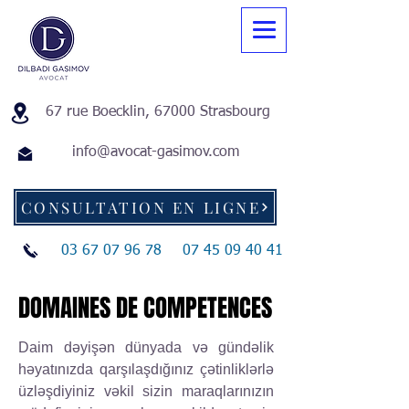
67 rue Boecklin, 67000 Strasbourg
info@avocat-gasimov.com
CONSULTATION EN LIGNE
03 67 07 96 78
07 45 09 40 41
DOMAINES DE COMPETENCES
DOMAINES DE COMPETENCES
Daim dəyişən dünyada və gündəlik
həyatınızda qarşılaşdığınız çətinliklərlə
üzləşdiyiniz vəkil sizin maraqlarınızın